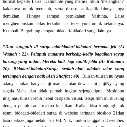
hormat kepada Laisa. Dalimunte yang merasa rikuh ‘melangkahi’
kakaknya untuk menikah, serta disusul adik-adik lainnya juga
demikian. Hingga sampai pernikahan Yashinta, Laisa
menghembuskan nafas terkahir—Ia tersenyum untuk selamanya.
Kembali. Bergabung dengan bidadari-bidadari surga lainnya.
“Dan sungguh di surga adabidadari-bidadari bermata jeli (Al
Waqiah : 22). Pelupuk matanya berkedip-kedip bagaikan sayap
burung yang indah. Mereka baik lagi cantik jelita (Ar Rahman:
70). Bidadari-bidadariSurga, seolah-olah adalah telur yang
tersimpan dengan baik (Ash Shaffat : 49)
. Tulisan-tulisan itu nyata
adanya, bukan hanya janji manusia atau dewa, tapi janjiNya yang
segala Maha dan tidak pernah ingkar sejengkalpun. Meskipun
imajinasi tulisan lebih hebat daripada visual, tetapi film ini diusung
dengan penuh sarat makna kebaikan. Kalian bisa kunjungi link
resmi bidadari-bidadari surga di website jaringan bioskop 21dan
bisa diakses juga melalui via FB. Yuk, nonton tanggal 6 Desember.