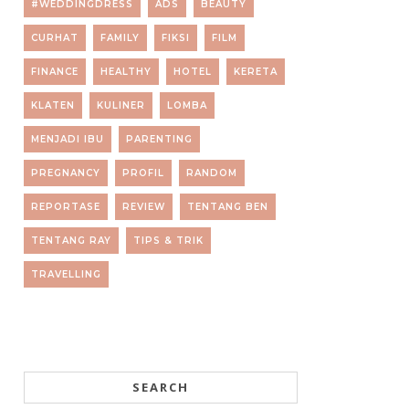
#WEDDINGDRESS
ADS
BEAUTY
CURHAT
FAMILY
FIKSI
FILM
FINANCE
HEALTHY
HOTEL
KERETA
KLATEN
KULINER
LOMBA
MENJADI IBU
PARENTING
PREGNANCY
PROFIL
RANDOM
REPORTASE
REVIEW
TENTANG BEN
TENTANG RAY
TIPS & TRIK
TRAVELLING
SEARCH