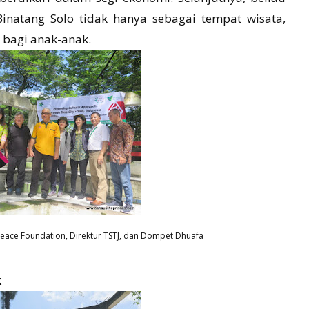
natang Solo tidak hanya sebagai tempat wisata,
 bagi anak-anak.
eace Foundation, Direktur TSTJ, dan Dompet Dhuafa
k