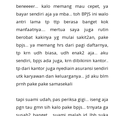
beneeeer... kalo memang mau cepet, ya
bayar sendiri aja ya mba... toh BPJS ini walo
antri lama tp ttp berasa banget kok
manfaatnya.... mertua saya juga rutin
berobat kakinya yg mulai sakit2an, pake
bpjs... ya memang hrs dari pagi daftarnya,
tp krn udh biasa, udh enak2 aja... aku
sendiri, bpjs ada juga, krn dibikinin kantor..
tp dari kantor juga nyediain asuransi sendiri
utk karyawan dan keluarganya... jd aku blm
prnh pake pake samasekali
tapi suami udah, pas periksa gigi... iseng aja
pgn tau gmn sih kalo pake bpjs... trnyata ga
susah2 banget... suami malah jd lbh suka