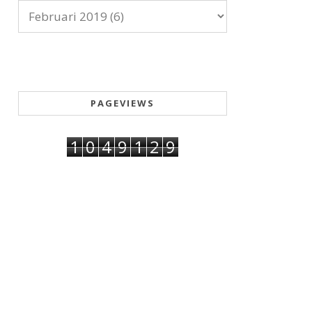
PAGEVIEWS
1
0
4
9
1
2
9