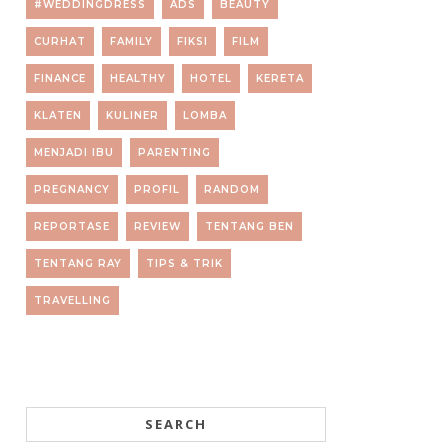
#WEDDINGDRESS
ADS
BEAUTY
CURHAT
FAMILY
FIKSI
FILM
FINANCE
HEALTHY
HOTEL
KERETA
KLATEN
KULINER
LOMBA
MENJADI IBU
PARENTING
PREGNANCY
PROFIL
RANDOM
REPORTASE
REVIEW
TENTANG BEN
TENTANG RAY
TIPS & TRIK
TRAVELLING
SEARCH